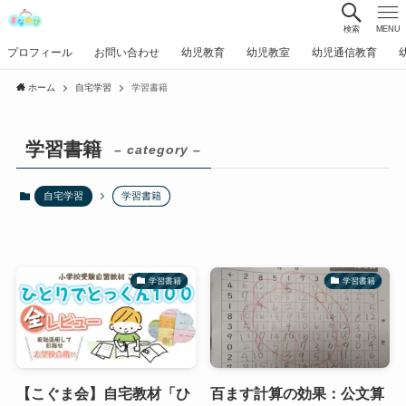
検索
MENU
プロフィール
お問い合わせ
幼児教育
幼児教室
幼児通信教育
ホーム
自宅学習
学習書籍
学習書籍
– category –
自宅学習
学習書籍
学習書籍
学習書籍
【こぐま会】自宅教材「ひ
百ます計算の効果：公文算