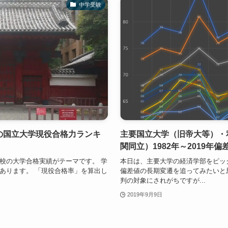
中学受験
校の国立大学現役合格力ランキ
主要国立大学（旧帝大等）・
関同立）1982年～2019年偏
校の大学合格実績がテーマです。 学
本日は、主要大学の経済学部をピッ
あります。 「現役合格率」を算出し
偏差値の長期変遷を追ってみたいと
判の対象にされがちですが...
2019年9月9日