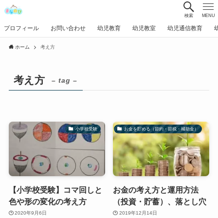
検索
MENU
プロフィール
お問い合わせ
幼児教育
幼児教室
幼児通信教育
ホーム
考え方
考え方
– tag –
小学校受験
お金を貯める（節約・節税・補助金）
【小学校受験】コマ回しと
お金の考え方と運用方法
色や形の変化の考え方
（投資・貯蓄）、落とし穴
2020年9月6日
2019年12月14日