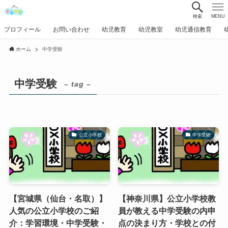
検索
MENU
プロフィール
お問い合わせ
幼児教育
幼児教室
幼児通信教育
ホーム
中学受験
中学受験
– tag –
公立小学校
中学受験
【宮城県（仙台・名取）】
【神奈川県】公立小学校教
人気の公立小学校のご紹
員が教える中学受験の内申
介：学習環境・中学受験・
点の決まり方・学校との付