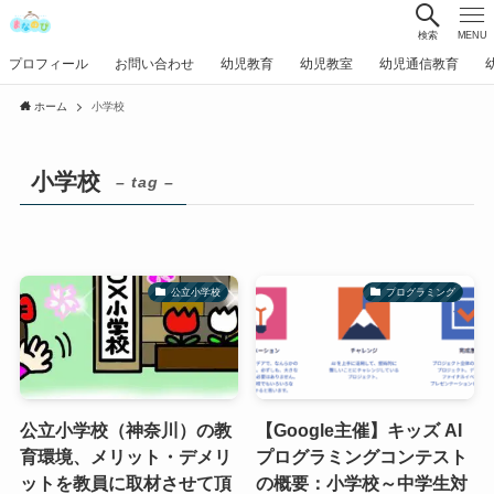
検索
MENU
プロフィール
お問い合わせ
幼児教育
幼児教室
幼児通信教育
ホーム
小学校
小学校
– tag –
公立小学校
プログラミング
公立小学校（神奈川）の教
【Google主催】キッズ AI
育環境、メリット・デメリ
プログラミングコンテスト
ットを教員に取材させて頂
の概要：小学校～中学生対