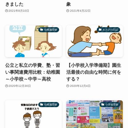
きました
象
2021年8月10日
2021年4月22日
幼稚園受験
わさびの日記
公立と私立の学費、塾・習
【小学校入学準備期】園生
い事関連費用比較：幼稚園
活最後の自由な時間に何を
～小学校～中学～高校
する？
2020年12月30日
2020年12月4日
幼稚園受験
小学校受験