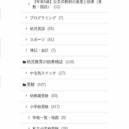
【年長5歳】公文式教材の進度と効果（算
(11)
数・国語）
投票数
割合
投票数
(7)
プログラミング
127
53.4%
222
(55)
幼児英語
(41)
スポーツ
91
38.2%
189
(7)
簿記・会計
幼児教育の効果検証
(118)
20
8.4%
52
(27)
やる気スイッチ
238
100.0%
463
受験
(537)
(83)
幼稚園受験
(417)
小学校受験
(9)
学校一覧・地図
(28)
私立小学校受験