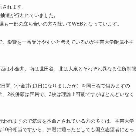
開示されます。
に抽選が行われていました。
選も一部の立ち合いの方を除いてWEBとなっています。
で、影響を一番受けやすいと考えているのが学芸大学附属小学
、西は小金井、南は世田谷、北は大泉とそれぞれ異なる住所制
2日間（小金井は1日になりましたが）を同日程で組みますの
常、2校併願は容易で、3校は理論上可能ですがほとんどいなく
に行われますので筑波を本命とされている方の多くは、学芸大学
は10倍相当ですから、抽選に通ったとしても国立志望者にとっ