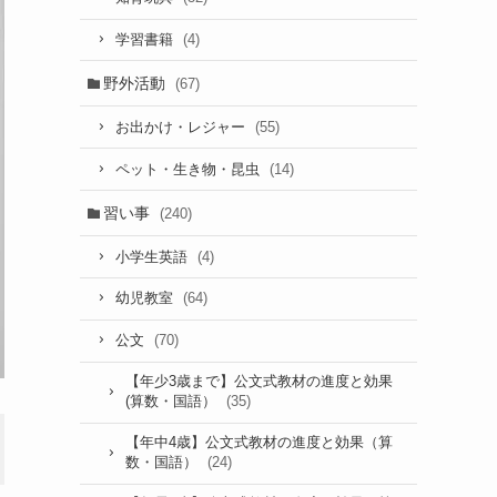
(4)
学習書籍
野外活動
(67)
(55)
お出かけ・レジャー
(14)
ペット・生き物・昆虫
習い事
(240)
(4)
小学生英語
(64)
幼児教室
(70)
公文
【年少3歳まで】公文式教材の進度と効果
(35)
(算数・国語）
2020年7月28日～2
2020年7月28日～2
全体
【年中4歳】公文式教材の進度と効果（算
021年8月31日
021年8月31日
(24)
数・国語）