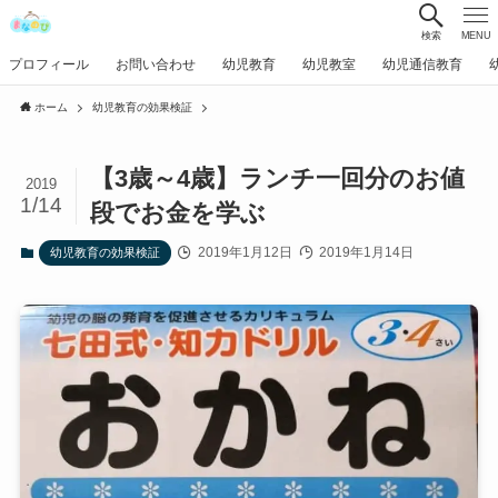
検索
MENU
プロフィール
お問い合わせ
幼児教育
幼児教室
幼児通信教育
ホーム
幼児教育の効果検証
【3歳～4歳】ランチ一回分のお値
2019
1/14
段でお金を学ぶ
2019年1月12日
2019年1月14日
幼児教育の効果検証