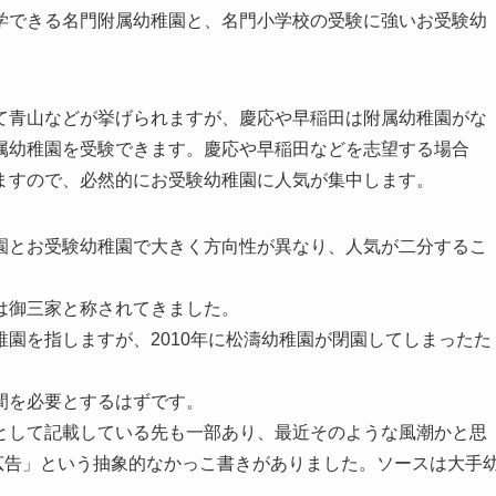
学できる名門附属幼稚園と、名門小学校の受験に強いお受験幼
て青山などが挙げられますが、慶応や早稲田は附属幼稚園がな
属幼稚園を受験できます。慶応や早稲田などを志望する場合
ますので、必然的にお受験幼稚園に人気が集中します。
園とお受験幼稚園で大きく方向性が異なり、人気が二分するこ
は御三家と称されてきました。
園を指しますが、2010年に松濤幼稚園が閉園してしまったた
間を必要とするはずです。
として記載している先も一部あり、最近そのような風潮かと思
る広告」という抽象的なかっこ書きがありました。ソースは大手