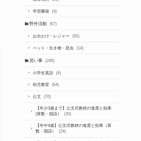
(4)
学習書籍
野外活動
(67)
(55)
お出かけ・レジャー
(14)
ペット・生き物・昆虫
習い事
(240)
(4)
小学生英語
(64)
幼児教室
(70)
公文
【年少3歳まで】公文式教材の進度と効果
(35)
(算数・国語）
【年中4歳】公文式教材の進度と効果（算
(24)
数・国語）