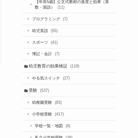
【年長5歳】公文式教材の進度と効果（算
(11)
数・国語）
(7)
プログラミング
(55)
幼児英語
(41)
スポーツ
(7)
簿記・会計
幼児教育の効果検証
(118)
(27)
やる気スイッチ
受験
(537)
(83)
幼稚園受験
(417)
小学校受験
(9)
学校一覧・地図
(28)
私立小学校受験