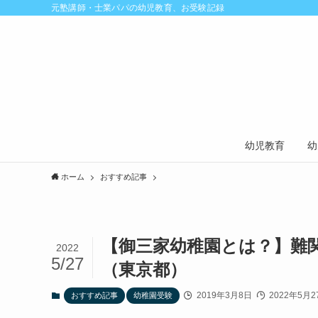
元塾講師・士業パパの幼児教育、お受験記録
幼児教育
幼
ホーム
おすすめ記事
【御三家幼稚園とは？】難
2022
5/27
（東京都）
2019年3月8日
2022年5月2
おすすめ記事
幼稚園受験